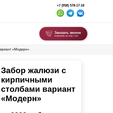
+7 (958) 578-17-18
Заказать звонок
позвоним за наш счет
вариант «Модерн»
ВЫБОР ПО ТИПУ
Модульные заборы и ограждения
Забор жалюзи с
Комбинированные заборы
Секционные заборы
кирпичными
столбами вариант
ВОРОТА И КАЛИТКИ
«Модерн»
Ворота откатные
Ворота распашные
Ворота складные гармошка