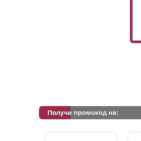
Ра
се
то
Получи промокод на: