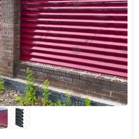
ВЫБОР ПО ХАРАКТЕРИСТИКАМ
Горизонтальные заборы
Высокие заборы
Красивые, дизайнерские заборы
ВЫБОР ПО СПОСОБУ МОНТАЖА
Заборы под ключ
Готовые заборы
Комплекты заборов-лего "сделай сам"
Быстровозводимые заборы