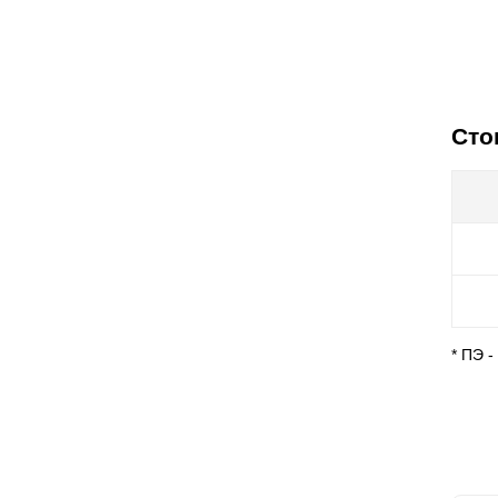
Сто
* ПЭ 