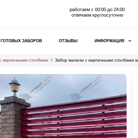
работаем с 00:00 до 24:00
отвечаем круглосуточно
 ГОТОВЫХ ЗАБОРОВ
ОТЗЫВЫ
ИНФОРМАЦИЯ
с кирпичными столбами
Забор жалюзи с кирпичными столбами 
ВЫБОР ПО МАТЕРИАЛУ
Заборы с кирпичными столбами
Заборы из евроштакетника
горизонтального
Металлические заборы для дачи
Забор жалюзи с кирпичными столбами
Металлические заборы
Металлические ограждения