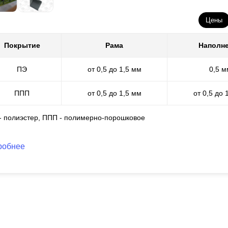
рашивается отдельно. К процессу окрашивания мы подходим очень 
Цены
хнологические регламенты.
Покрытие
Рама
Наполн
ред покраской заготовки проходят обработку, позволяющую очистит
обходимо для более качественного нанесения порошка. Порошок в
тройствами-распылителями. Для сцепления гранул с поверхностью 
ПЭ
от 0,5 до 1,5 мм
0,5 м
ет расплавление состава (полимеризация) и охлаждение. В резуль
крытие с длительным сроком службы.
ППП
от 0,5 до 1,5 мм
от 0,5 до 
т покрытия и фактуру (рельеф) поверхности выбирает заказчик. Зде
 - полиэстер, ППП - полимерно-порошковое
рашивание мы производим самостоятельно.
робнее