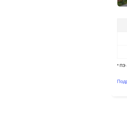
ок
те
Пе
не
ус
ид
по
Цве
* ПЭ
ок
Под