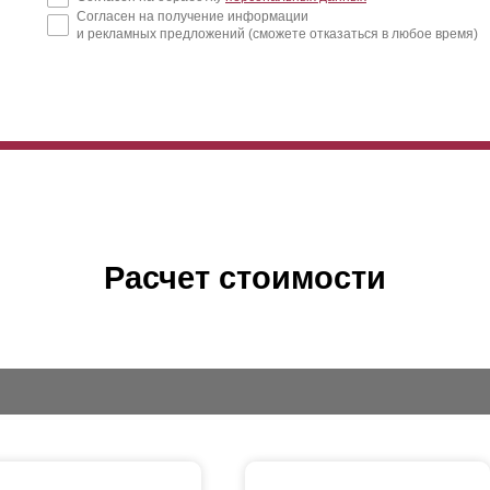
Согласен на получение информации
и рекламных предложений (сможете отказаться в любое время)
змеры
ламелей
выбираются под индивидуальные вкусовые предпочт
кции 50 мм, высота
ламели
составит 73 мм; при глубине секции 60 м
Расчет стоимости
ламели
105 мм.