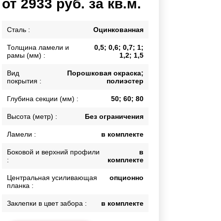
от 2933 руб. за кв.м.
Каркасы ворот
Калитки
Сталь :
Оцинкованная
Входные группы
Толщина ламели и
0,5; 0,6; 0,7; 1;
рамы (мм) :
1,2; 1,5
ВСЕ ДЛЯ ЗАБОРА
Вид
Порошковая окраска;
покрытия :
полиэстер
Панели для забора
Глубина секции (мм) :
50; 60; 80
Высота (метр) :
Без ограничения
Ламели :
в комплекте
Боковой и верхний профили
в
:
комплекте
Центральная усиливающая
опционно
планка :
Заклепки в цвет забора :
в комплекте