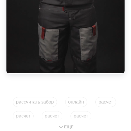
рассчитать забор
онлайн
расчет
расчет
расчет
расчет
ЕЩЕ
забор онлайн
рассчитать мастеровит