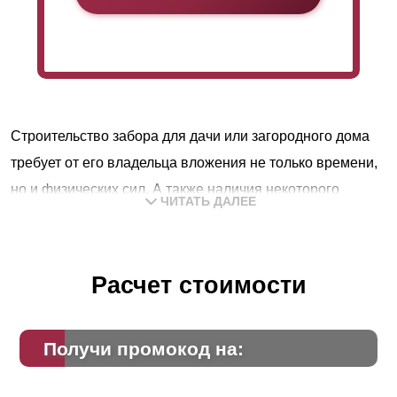
Строительство забора для дачи или загородного дома
требует от его владельца вложения не только времени,
но и физических сил. А также наличия некоторого
ЧИТАТЬ ДАЛЕЕ
опыта, сноровки и знаний. Это только на первый взгляд
возведение кажется делом простым. Пара-тройка дней
и вот, новый забор готов. Для мастеровых людей,
Расчет стоимости
которые умеют все делать своими руками,
действительно, так и будет.
Получи промокод на:
Но не у всех людей есть такой опыт и такие знания. И
вполне резонно тогда обращаться к специалистам,