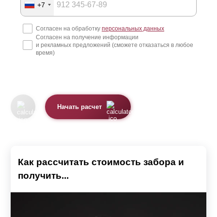
Производство и доставка
+7
Согласен на обработку
персональных данных
После того, как владелец участка определился с
Согласен на получение информации
моделью, предоставил замеры и согласовал все с
и рекламных предложений (сможете отказаться в любое
время)
менеджером, наши специалисты и рабочие приступают
к изготовлению конструкции.
Большинство заборных конструкций состоит из секций.
Каждая секция – это та «стена», которая находится
Начать расчет
между столбами. Она представляет собой стальную
металлическую раму, куда вставляются или
крепятся
ламели
.
Как рассчитать стоимость забора и
Для удобства забор поставляется в разобранном виде и
получить...
собирается уже на месте. Поэтому вы получаете от нас
как от производителя детали забора и инструкцию по
сборке секций. Причем, доставка в этой услуге