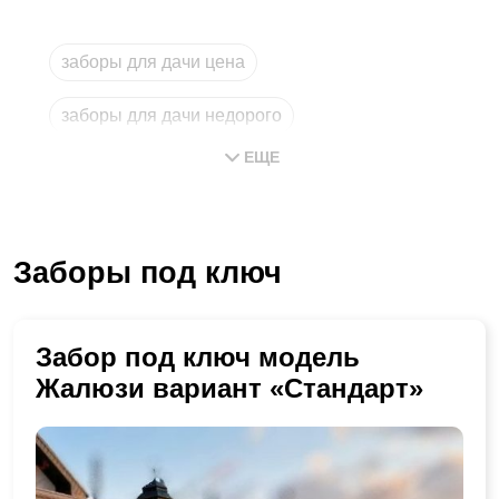
заборы для дачи цена
заборы для дачи недорого
ЕЩЕ
магазин заборов
заборы купить
забор
Заборы под ключ
забор с установкой в московской области
Забор под ключ модель
Жалюзи вариант «Стандарт»