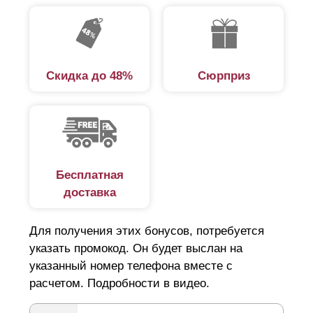
которые помогут, посоветуют, проконсультируют.
Поэтому наша компания предоставляет такую услугу,
как «Заборы под ключ». Предлагаем подробно
разобраться в этой услуге, чтобы лучше иметь
Скидка до 48%
Сюрприз
представление, что в нее входит.
Замеры
Изготовление забора и его установка – это два
Бесплатная
совершенно разных процесса. Изготовление
доставка
означает производство забора как конструкции.
Чтобы изготовить забор, нужно точно измерить участок,
Для получения этих бонусов, потребуется
где будет установлен забор и определиться с размерами
указать промокод. Он будет выслан на
секций – длина, высота и ширина секции. В этом
указанный номер телефона вместе с
расчетом. Подробности в видео.
помогут наши специалисты.