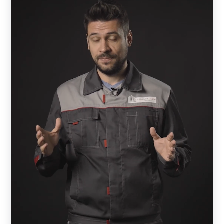
бесплатная.
А дальше начинается процесс монтажа, т.е. установка
забора. Это совершенно другой этап. Монтажом
занимается либо сам владелец, либо привлекает для
этого монтажную бригаду.
Чем отличается «Забор под ключ» от производителя и
от монтажной
бригады
?
Когда монтажная бригада предлагает забор под ключ,
это означает, что она закупает детали или готовые
комплекты у какого-то производителя или в магазине, а
затем производит монтажные работы.
Как не прогадать
Зачастую они предлагают низкие расценки. Но за счет
чего они это делают? Это может зависеть только от двух