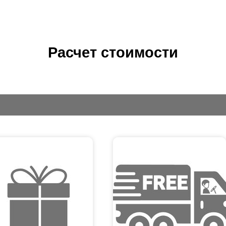
Расчет стоимости
отличие от других наших моделей, детали для забора "Хай-тек" пос
рузки, разгрузки и установки забора потребуется подъемная техник
делия.
я установки забора «Хай-тек», как и любой другой нашей модели, 
олбы уже установлены, мы изготовим заборные пролеты точно под 
ходится на этапе разработки, наши конструкторы помогут создать з
то установки, что упростит и ускорит процесс изготовления забора,
утри компании без привлечения третьих лиц.
я данной модели возможна установка забора «под ключ», куда вход
лбов, их покраска в нужный цвет, установка готовых столбов и кре
анспортировка, разгрузка и установка забора полностью ложится на
овую работу.