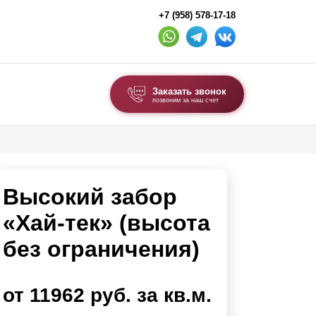
+7 (958) 578-17-18
Заказать звонок
позвоним за наш счет
ВЫБОР ПО ТИПУ
Модульные заборы и ограждения
Высокий забор
Комбинированные заборы
Секционные заборы
«Хай-тек» (высота
без ограничения)
ВОРОТА И КАЛИТКИ
Ворота откатные
от 11962 руб. за кв.м.
Ворота распашные
Ворота складные гармошка