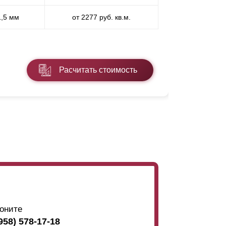
1,5 мм
от 2277 руб. кв.м.
ПП
* ПЭ - поли
Расчитать стоимость
Подробнее
оните
958) 578-17-18