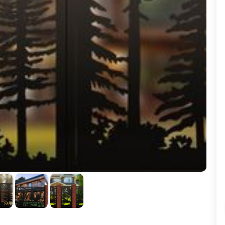
ВЫБОР ПО ХАРАКТЕРИСТИКАМ
Горизонтальные заборы
Высокие заборы
Красивые, дизайнерские заборы
ВЫБОР ПО СПОСОБУ МОНТАЖА
Заборы под ключ
Готовые заборы
Комплекты заборов-лего "сделай сам"
Быстровозводимые заборы