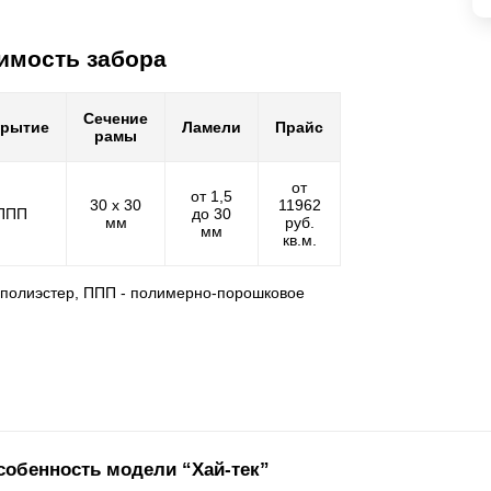
имость забора
Сечение
крытие
Ламели
Прайс
рамы
от
от 1,5
30 х 30
11962
ППП
до 30
мм
руб.
мм
кв.м.
- полиэстер, ППП - полимерно-порошковое
собенность модели “Хай-тек”