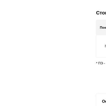
Сто
По
* ПЭ 
О