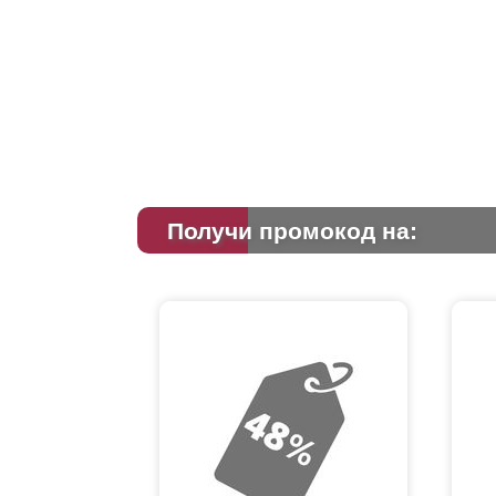
В 
пог
из
Получи промокод на:
Дл
ст
на
мес
вн
Дл
сто
Тр
гот