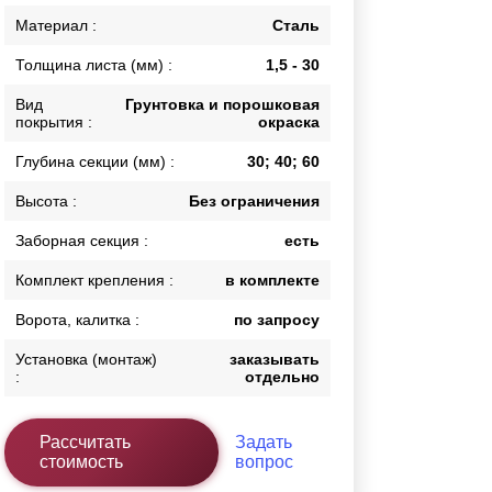
Каркасы ворот
Материал :
Сталь
Калитки
Толщина листа (мм) :
1,5 - 30
Входные группы
Вид
Грунтовка и порошковая
покрытия :
окраска
ВСЕ ДЛЯ ЗАБОРА
Глубина секции (мм) :
30; 40; 60
Панели для забора
Высота :
Без ограничения
Заборная секция :
есть
Комплект крепления :
в комплекте
Ворота, калитка :
по запросу
Установка (монтаж)
заказывать
:
отдельно
Рассчитать
Задать
стоимость
вопрос