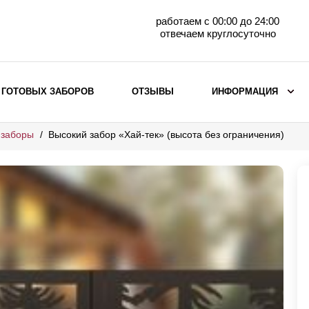
работаем с 00:00 до 24:00
отвечаем круглосуточно
 ГОТОВЫХ ЗАБОРОВ
ОТЗЫВЫ
ИНФОРМАЦИЯ
 заборы
Высокий забор «Хай-тек» (высота без ограничения)
ВЫБОР ПО МАТЕРИАЛУ
Заборы с кирпичными столбами
Заборы из евроштакетника
горизонтального
Металлические заборы для дачи
Забор жалюзи с кирпичными столбами
Металлические заборы
Металлические ограждения