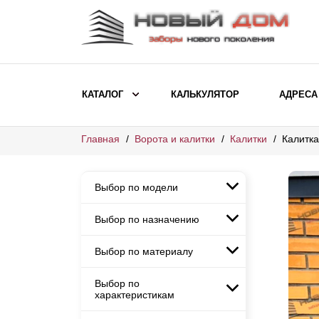
КАТАЛОГ
КАЛЬКУЛЯТОР
АДРЕСА
Главная
Ворота и калитки
Калитки
Калитка
ВЫБОР ПО МОДЕЛИ
Заборы Ранчо
Выбор по модели
Заборы Хай-тек
Заборы Классика
Выбор по назначению
Заборы Ранчо
Заборы Жалюзи
Заборы Хай-тек
Выбор по материалу
Заборы и ограждения для
Заборы Классика
детских садов
ВЫБОР ПО НАЗНАЧЕНИЮ
Заборы Жалюзи
Выбор по
Заборы с кирпичными столбами
Заборы для дачи
характеристикам
Заборы и ограждения для детских
Заборы из евроштакетника
Элитные заборы для коттеджей
садов