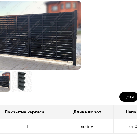
Цены
Покрытие каркаса
Длина ворот
Напо
ППП
до 5 м
от 