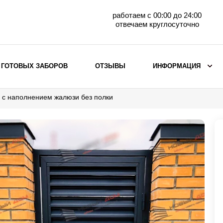
работаем с 00:00 до 24:00
отвечаем круглосуточно
 ГОТОВЫХ ЗАБОРОВ
ОТЗЫВЫ
ИНФОРМАЦИЯ
 с наполнением жалюзи без полки
ВЫБОР ПО МАТЕРИАЛУ
Заборы с кирпичными столбами
Заборы из евроштакетника
горизонтального
Металлические заборы для дачи
Забор жалюзи с кирпичными столбами
Металлические заборы
Металлические ограждения