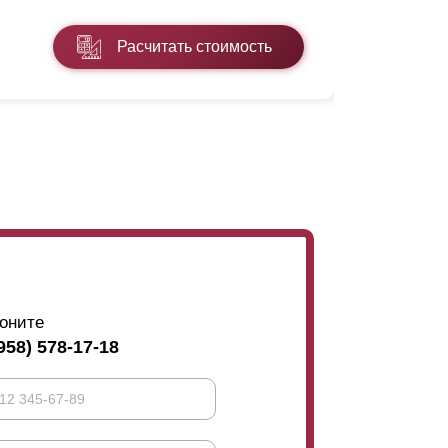
* ППП - пол
Расчитать стоимость
Подробнее
оните
958) 578-17-18