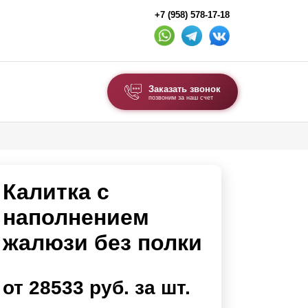
+7 (958) 578-17-18
Заказать звонок
позвоним за наш счет
ВЫБОР ПО ТИПУ
Модульные заборы и ограждения
Калитка с
Комбинированные заборы
Секционные заборы
наполнением
жалюзи без полки
ВОРОТА И КАЛИТКИ
Ворота откатные
от 28533 руб. за шт.
Ворота распашные
Ворота складные гармошка