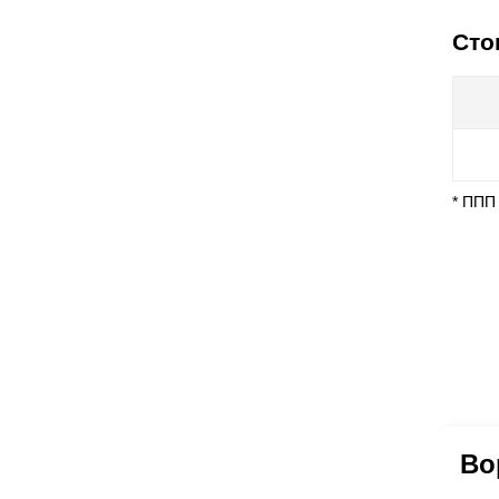
Сто
* ППП
Во