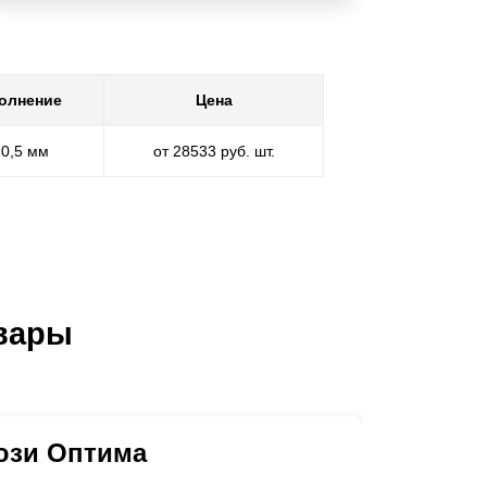
олнение
Цена
 0,5 мм
от 28533 руб. шт.
вары
юзи Оптима
Ворота