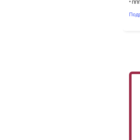
* ПП
Под