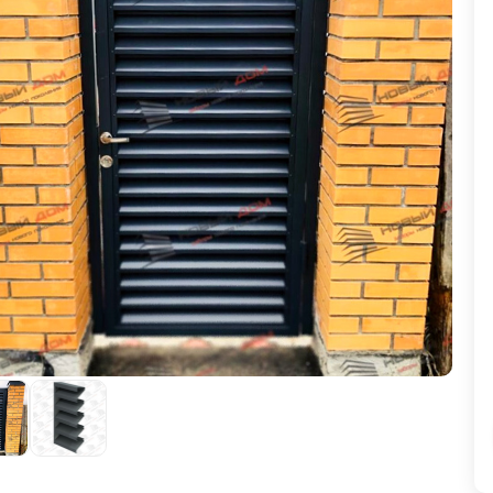
ВЫБОР ПО ХАРАКТЕРИСТИКАМ
Горизонтальные заборы
Высокие заборы
Красивые, дизайнерские заборы
ВЫБОР ПО СПОСОБУ МОНТАЖА
Заборы под ключ
Готовые заборы
Комплекты заборов-лего "сделай сам"
Быстровозводимые заборы