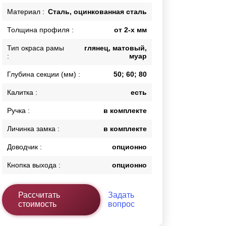
Каркасы ворот
Материал :
Сталь, оцинкованная сталь
Калитки
Толщина профиля :
от 2-х мм
Входные группы
Тип окраса рамы
глянец, матовый,
:
муар
ВСЕ ДЛЯ ЗАБОРА
Глубина секции (мм) :
50; 60; 80
Панели для забора
Калитка :
есть
Ручка :
в комплекте
Личинка замка :
в комплекте
Доводчик :
опционно
Кнопка выхода :
опционно
Рассчитать
Задать
стоимость
вопрос