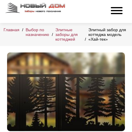
Главная
Выбор по
Элитные
Элитный забор для
назначению
заборы для
коттеджа модель
коттеджей
«Хай-тек»