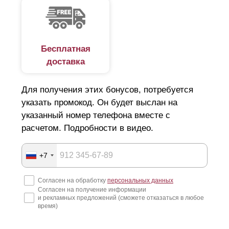
Все заборы фирмы, включая модели «Хай-тек»,
устанавливаются нашими специалистами на столбы
любой конфигурации. Все детали и нюансы
Бесплатная
постройки уточняются еще на этапе проектирования
забора. Конструкторы стремятся создать проект,
доставка
максимально отвечающий запросам заказчика. Если
столбы уже стоят на участке, коллектив предприятия
Для получения этих бонусов, потребуется
может создать заборные секции, соответствующие
указать промокод. Он будет выслан на
уже заданному расстоянию между пролетами. Кроме
этого, вы можете выбрать конструкцию столбов у нас.
указанный номер телефона вместе с
В конце процесса изготовления осуществляется
расчетом. Подробности в видео.
антикоррозийная обработка и покраска, в выбранный
покупателем цвет. Доставка секций забора и столбов
+7
производится одновременно.
Согласен на обработку
персональных данных
Согласен на получение информации
и рекламных предложений (сможете отказаться в любое
время)