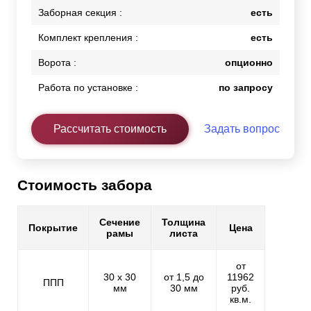
Заборная секция :
есть
Комплект крепления :
есть
Ворота :
опционно
Работа по установке :
по запросу
Рассчитать стоимость
Задать вопрос
Стоимость забора
Сечение
Толщина
Покрытие
Цена
рамы
листа
от
30 х 30
от 1,5 до
11962
ППП
мм
30 мм
руб.
кв.м.